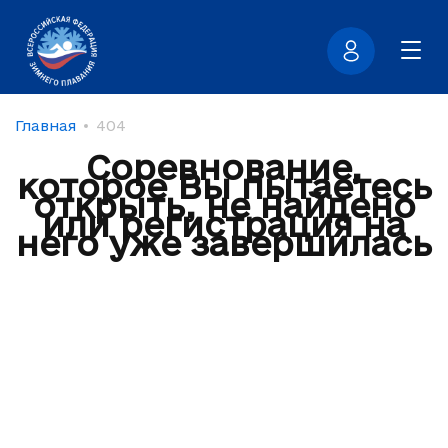
Главная
404
Соревнование,
которое Вы пытаетесь
открыть, не найдено
или регистрация на
него уже завершилась