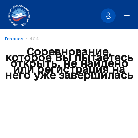
Главная
404
Соревнование,
которое Вы пытаетесь
открыть, не найдено
или регистрация на
него уже завершилась